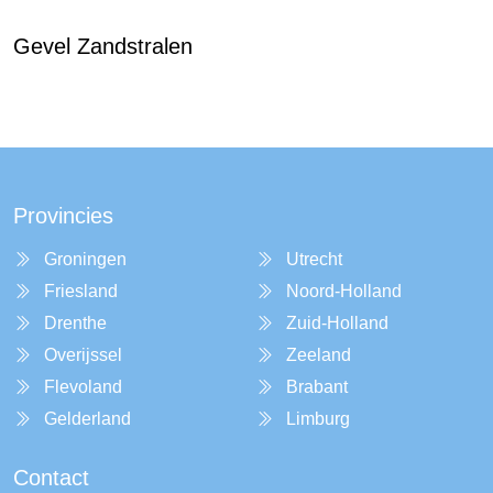
Gevel Zandstralen
Provincies
Groningen
Utrecht
Friesland
Noord-Holland
Drenthe
Zuid-Holland
Overijssel
Zeeland
Flevoland
Brabant
Gelderland
Limburg
Contact